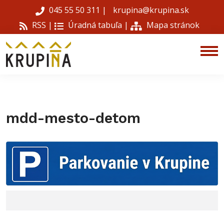
045 55 50 311
|
krupina@krupina.sk
RSS |
Úradná tabuľa
|
Mapa stránok
mdd-mesto-detom