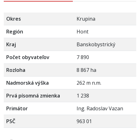
Okres
Krupina
Región
Hont
Kraj
Banskobystrický
Počet obyvateľov
7 890
Rozloha
8 867 ha
Nadmorská výška
262 m n.m.
Prvá písomná zmienka
1 238
Primátor
Ing. Radoslav Vazan
PSČ
963 01