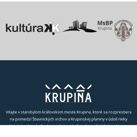
Vitajte v starobylom kráľovskom meste Krupina, ktoré sa rozprestiera
na pomedzí Štiavnických vrchov a Krupinskej planiny v údolí rieky
Krupinica, ktorá už od praveku ovplyvňovala vznik sídiel na Honte.