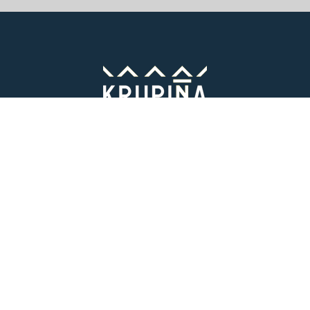
Vitajte v starobylom kráľovskom meste Krupina, ktoré sa rozprestiera
na pomedzí Štiavnických vrchov a Krupinskej planiny v údolí rieky
Krupinica, ktorá už od praveku ovplyvňovala vznik sídiel na Honte.
Správca obsahu
Mesto Krupina
E-mail:
webmaster@krupina.sk
Tel:
0915 805 136
Technický prevádzkovateľ:
r65 studio s.r.o
Vyhlásenie o prístupnosti
Stránka je HTML 5 validná