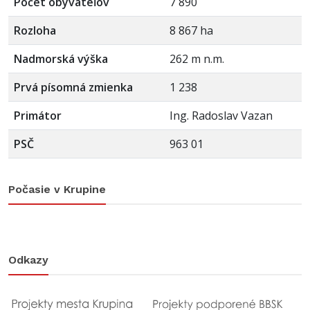
Počet obyvateľov
7 890
Rozloha
8 867 ha
Nadmorská výška
262 m n.m.
Prvá písomná zmienka
1 238
Primátor
Ing. Radoslav Vazan
PSČ
963 01
Počasie v Krupine
Odkazy