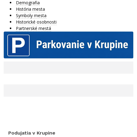
Demografia
História mesta
Symboly mesta
Historické osobnosti
Partnerské mestá
Podujatia v Krupine