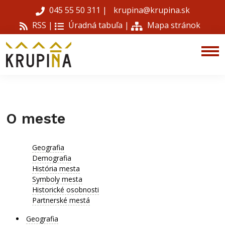
045 55 50 311
|
krupina@krupina.sk
RSS |
Úradná tabuľa
|
Mapa stránok
O meste
Geografia
Demografia
História mesta
Symboly mesta
Historické osobnosti
Partnerské mestá
Geografia