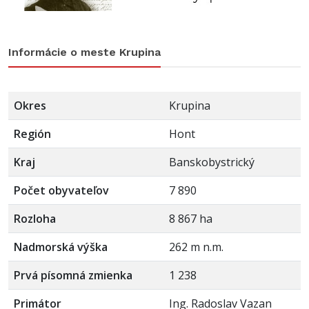
Informácie o meste Krupina
Okres
Krupina
Región
Hont
Kraj
Banskobystrický
Počet obyvateľov
7 890
Rozloha
8 867 ha
Nadmorská výška
262 m n.m.
Prvá písomná zmienka
1 238
Primátor
Ing. Radoslav Vazan