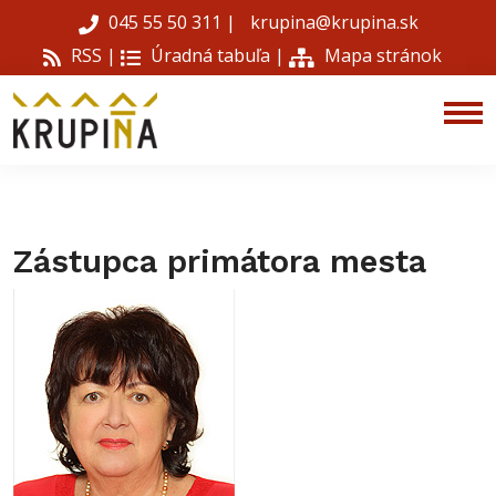
045 55 50 311
|
krupina@krupina.sk
RSS |
Úradná tabuľa
|
Mapa stránok
Zástupca primátora mesta