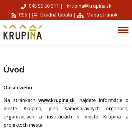
045 55 50 311
|
krupina@krupina.sk
RSS |
Úradná tabuľa
|
Mapa stránok
Úvod
Obsah webu
Na stránkach
www.krupina.sk
nájdete informácie o
meste Krupina, jeho samosprávnych orgánoch,
organizáciách a inštitúciách v meste Krupina a
projektoch mesta.