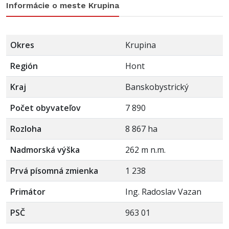
Informácie o meste Krupina
Okres
Krupina
Región
Hont
Kraj
Banskobystrický
Počet obyvateľov
7 890
Rozloha
8 867 ha
Nadmorská výška
262 m n.m.
Prvá písomná zmienka
1 238
Primátor
Ing. Radoslav Vazan
PSČ
963 01