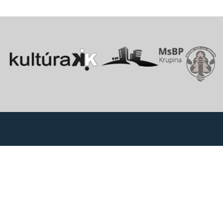
Vitajte v starobylom kráľovskom meste Krupina, ktoré sa rozprestiera
na pomedzí Štiavnických vrchov a Krupinskej planiny v údolí rieky
Krupinica, ktorá už od praveku ovplyvňovala vznik sídiel na Honte.