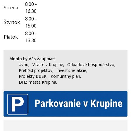
8.00 -
Streda
16.30
8.00 -
Štvrtok
15.00
8.00 -
Piatok
13.30
Mohlo by Vás zaujímať:
Úvod,
Vitajte v Krupine,
Odpadové hospodárstvo,
Prehľad projektov,
Investičné akcie,
Projekty BBSK,
Komunitný plán,
DHZ mesta Krupina,