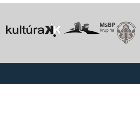
Vitajte v starobylom kráľovskom meste Krupina, ktoré sa rozprestiera
na pomedzí Štiavnických vrchov a Krupinskej planiny v údolí rieky
Krupinica, ktorá už od praveku ovplyvňovala vznik sídiel na Honte.