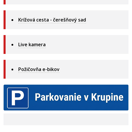
Krížová cesta - čerešňový sad
Live kamera
Požičovňa e-bikov