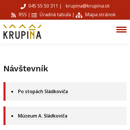
045 55 50 311
|
krupina@krupina.sk
RSS |
Úradná tabuľa
|
Mapa stránok
Návštevník
Po stopách Sládkoviča
Múzeum A. Sládkoviča