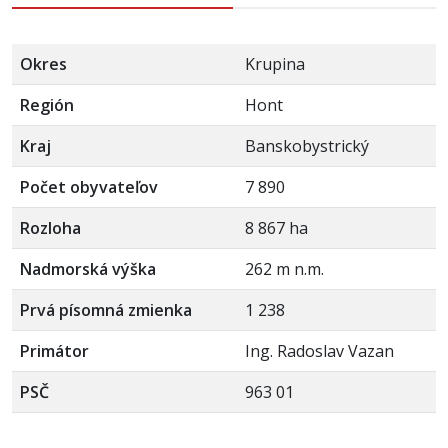
Okres
Krupina
Región
Hont
Kraj
Banskobystrický
Počet obyvateľov
7 890
Rozloha
8 867 ha
Nadmorská výška
262 m n.m.
Prvá písomná zmienka
1 238
Primátor
Ing. Radoslav Vazan
PSČ
963 01