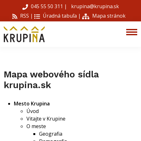
045 55 50 311
|
krupina@krupina.sk
RSS |
Úradná tabuľa
|
Mapa stránok
Mapa webového sídla
krupina.sk
Mesto Krupina
Úvod
Vitajte v Krupine
O meste
Geografia