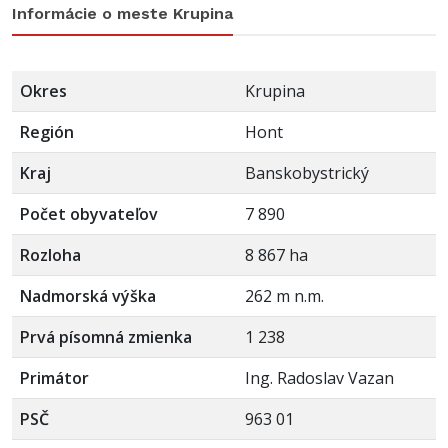
Informácie o meste Krupina
Okres
Krupina
Región
Hont
Kraj
Banskobystrický
Počet obyvateľov
7 890
Rozloha
8 867 ha
Nadmorská výška
262 m n.m.
Prvá písomná zmienka
1 238
Primátor
Ing. Radoslav Vazan
PSČ
963 01