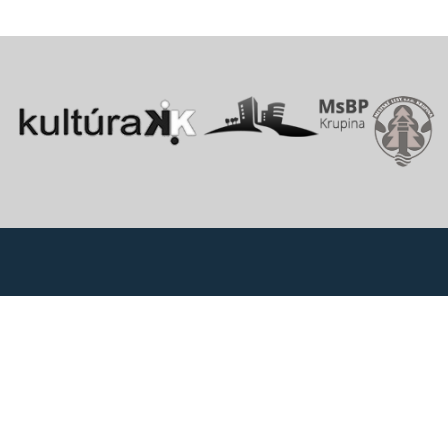
Vitajte v starobylom kráľovskom meste Krupina, ktoré sa rozprestiera
na pomedzí Štiavnických vrchov a Krupinskej planiny v údolí rieky
Krupinica, ktorá už od praveku ovplyvňovala vznik sídiel na Honte.