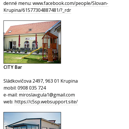
denné menu:
www.facebook.com/people/Slovan-
Krupina/61577304887481/?_rdr
CITY Bar
Sládkovičova 2497, 963 01 Krupina
mobil:
0908 035 724
e-mail:
miroslavgula1@gmail.com
web:
https://c5sp.websupport.site/