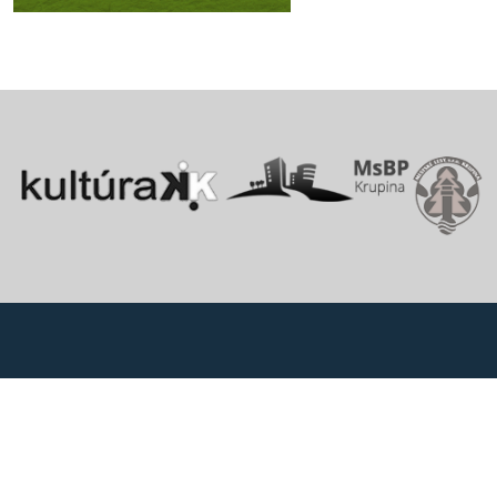
Vitajte v starobylom kráľovskom meste Krupina, ktoré sa rozprestiera