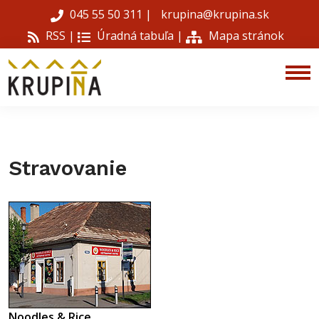
045 55 50 311
|
krupina@krupina.sk
RSS |
Úradná tabuľa
|
Mapa stránok
Stravovanie
Noodles & Rice