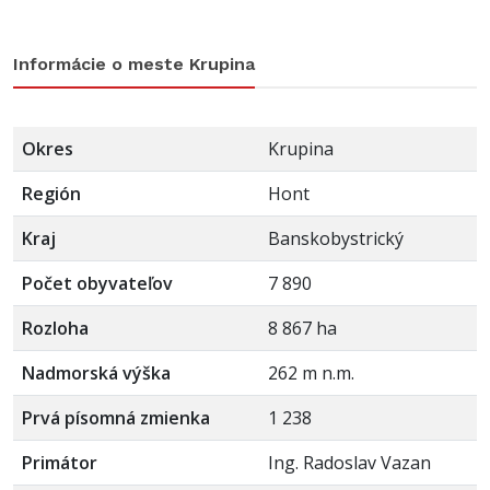
Informácie o meste Krupina
Okres
Krupina
Región
Hont
Kraj
Banskobystrický
Počet obyvateľov
7 890
Rozloha
8 867 ha
Nadmorská výška
262 m n.m.
Prvá písomná zmienka
1 238
Primátor
Ing. Radoslav Vazan