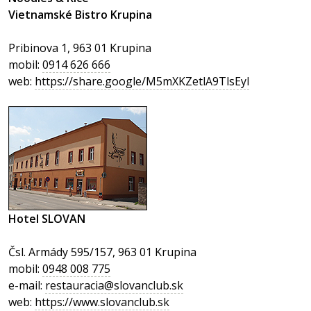
Vietnamské Bistro Krupina
Pribinova 1, 963 01 Krupina
mobil:
0914 626 666
web:
https://share.google/M5mXKZetlA9TlsEyl
Hotel SLOVAN
Čsl. Armády 595/157, 963 01 Krupina
mobil:
0948 008 775
e-mail:
restauracia@slovanclub.sk
web:
https://www.slovanclub.sk