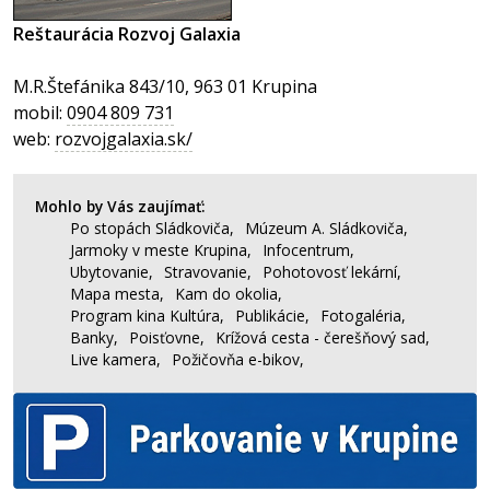
Reštaurácia Rozvoj Galaxia
M.R.Štefánika 843/10, 963 01 Krupina
mobil:
0904 809 731
web:
rozvojgalaxia.sk/
Mohlo by Vás zaujímať:
Po stopách Sládkoviča,
Múzeum A. Sládkoviča,
Jarmoky v meste Krupina,
Infocentrum,
Ubytovanie,
Stravovanie,
Pohotovosť lekární,
Mapa mesta,
Kam do okolia,
Program kina Kultúra,
Publikácie,
Fotogaléria,
Banky,
Poisťovne,
Krížová cesta - čerešňový sad,
Live kamera,
Požičovňa e-bikov,