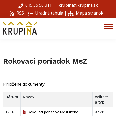
045 55 50 311
|
krupina@krupina.sk
RSS |
Úradná tabuľa
|
Mapa stránok
Rokovací poriadok MsZ
Priložené dokumenty
Dátum
Názov
Veľkosť
a typ
12. 10.
Rokovací poriadok Mestského
82 kB