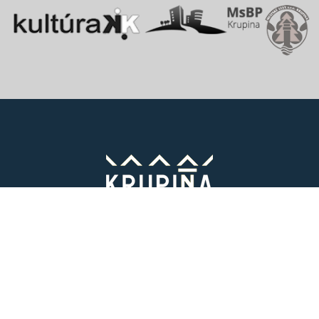
Vitajte v starobylom kráľovskom meste Krupina, ktoré sa rozprestiera
na pomedzí Štiavnických vrchov a Krupinskej planiny v údolí rieky
Krupinica, ktorá už od praveku ovplyvňovala vznik sídiel na Honte.
Správca obsahu
Mesto Krupina