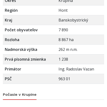
Okres
Krupina
Región
Hont
Kraj
Banskobystrický
Počet obyvateľov
7 890
Rozloha
8 867 ha
Nadmorská výška
262 m n.m.
Prvá písomná zmienka
1 238
Primátor
Ing. Radoslav Vazan
PSČ
963 01
Počasie v Krupine