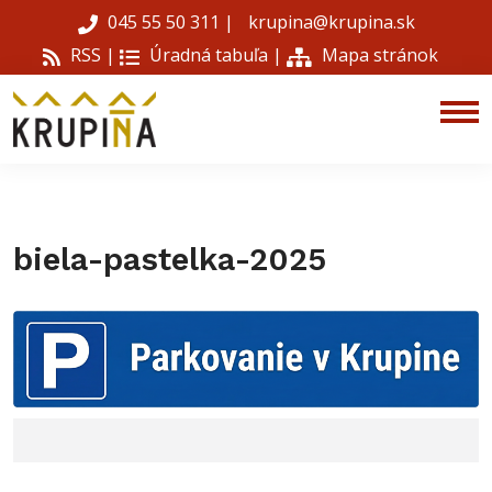
045 55 50 311
|
krupina@krupina.sk
RSS |
Úradná tabuľa
|
Mapa stránok
biela-pastelka-2025