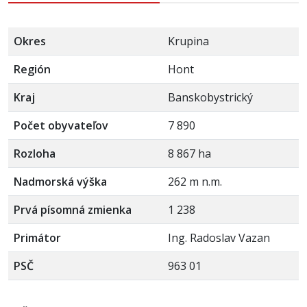
Okres
Krupina
Región
Hont
Kraj
Banskobystrický
Počet obyvateľov
7 890
Rozloha
8 867 ha
Nadmorská výška
262 m n.m.
Prvá písomná zmienka
1 238
Primátor
Ing. Radoslav Vazan
PSČ
963 01