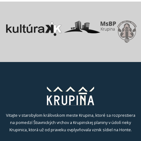
Vitajte v starobylom kráľovskom meste Krupina, ktoré sa rozprestiera
na pomedzí Štiavnických vrchov a Krupinskej planiny v údolí rieky
Krupinica, ktorá už od praveku ovplyvňovala vznik sídiel na Honte.