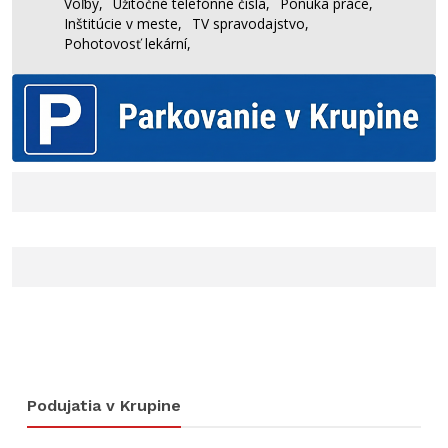
Voľby,
Užitočné telefónne čísla,
Ponuka práce,
Inštitúcie v meste,
TV spravodajstvo,
Pohotovosť lekární,
Podujatia v Krupine