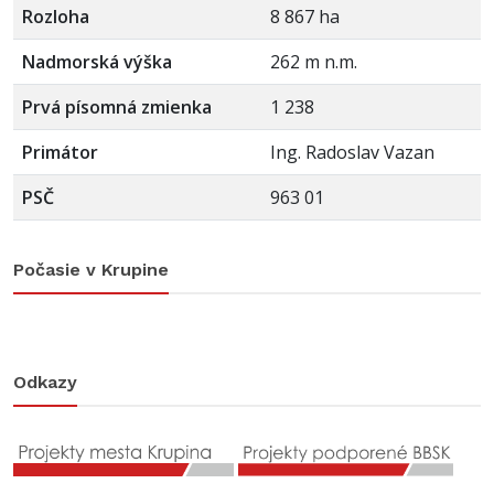
Rozloha
8 867 ha
Nadmorská výška
262 m n.m.
Prvá písomná zmienka
1 238
Primátor
Ing. Radoslav Vazan
PSČ
963 01
Počasie v Krupine
Odkazy