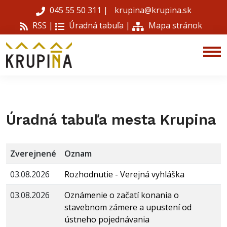
045 55 50 311
|
krupina@krupina.sk
RSS |
Úradná tabuľa
|
Mapa stránok
Úradná tabuľa mesta Krupina
Zverejnené
Oznam
03.08.2026
Rozhodnutie - Verejná vyhláška
03.08.2026
Oznámenie o začatí konania o
stavebnom zámere a upustení od
ústneho pojednávania