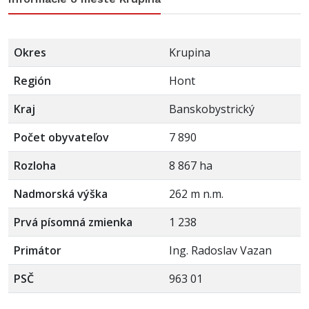
Okres
Krupina
Región
Hont
Kraj
Banskobystrický
Počet obyvateľov
7 890
Rozloha
8 867 ha
Nadmorská výška
262 m n.m.
Prvá písomná zmienka
1 238
Primátor
Ing. Radoslav Vazan
PSČ
963 01