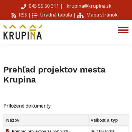
045 55 50 311
|
krupina@krupina.sk
RSS |
Úradná tabuľa
|
Mapa stránok
Prehľad projektov mesta
Krupina
Priložené dokumenty
Názov
Veľkosť a typ
Prehľad projektov za rok 2026
362 kB [pdf]