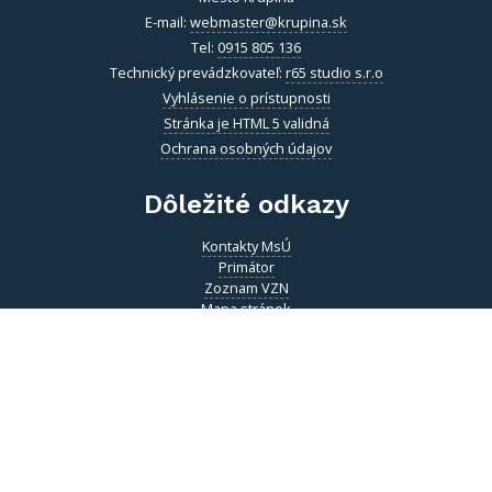
Vitajte v starobylom kráľovskom meste Krupina, ktoré sa rozprestiera
na pomedzí Štiavnických vrchov a Krupinskej planiny v údolí rieky
Krupinica, ktorá už od praveku ovplyvňovala vznik sídiel na Honte.