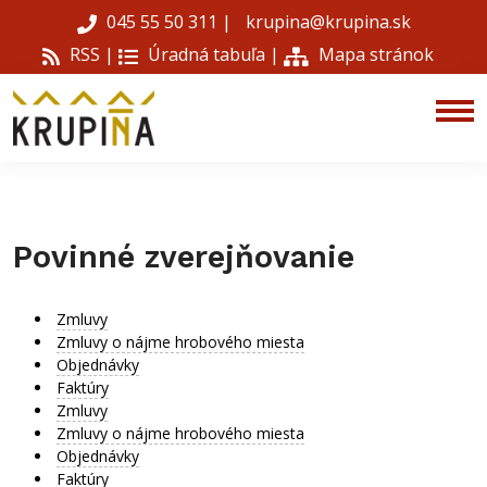
045 55 50 311
|
krupina@krupina.sk
RSS |
Úradná tabuľa
|
Mapa stránok
Povinné zverejňovanie
Zmluvy
Zmluvy o nájme hrobového miesta
Objednávky
Faktúry
Zmluvy
Zmluvy o nájme hrobového miesta
Objednávky
Faktúry