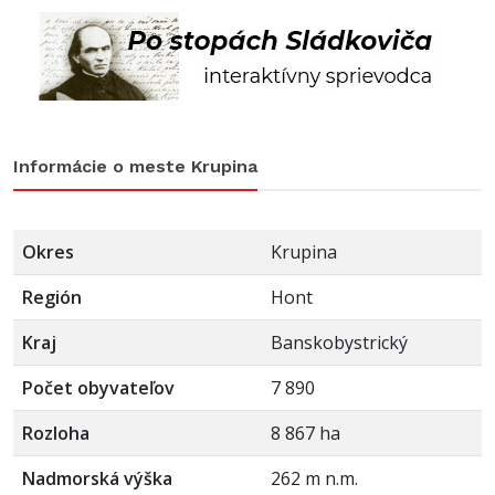
Informácie o meste Krupina
Okres
Krupina
Región
Hont
Kraj
Banskobystrický
Počet obyvateľov
7 890
Rozloha
8 867 ha
Nadmorská výška
262 m n.m.