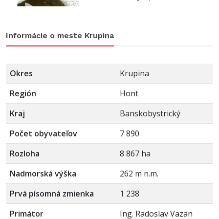
Informácie o meste Krupina
Okres
Krupina
Región
Hont
Kraj
Banskobystrický
Počet obyvateľov
7 890
Rozloha
8 867 ha
Nadmorská výška
262 m n.m.
Prvá písomná zmienka
1 238
Primátor
Ing. Radoslav Vazan