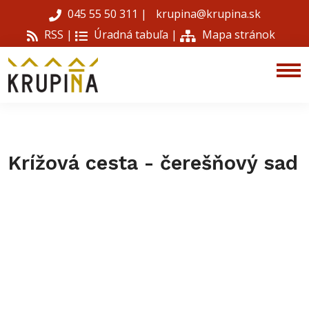
045 55 50 311
|
krupina@krupina.sk
RSS |
Úradná tabuľa
|
Mapa stránok
Krížová cesta - čerešňový sad