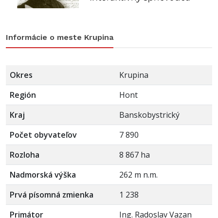
Informácie o meste Krupina
Okres
Krupina
Región
Hont
Kraj
Banskobystrický
Počet obyvateľov
7 890
Rozloha
8 867 ha
Nadmorská výška
262 m n.m.
Prvá písomná zmienka
1 238
Primátor
Ing. Radoslav Vazan