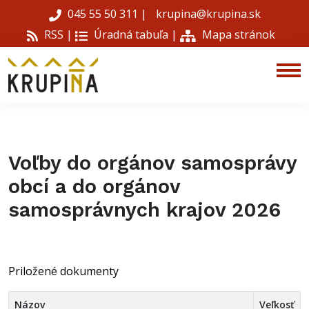
045 55 50 311
|
krupina@krupina.sk
RSS |
Úradná tabuľa
|
Mapa stránok
Voľby do orgánov samosprávy
obcí a do orgánov
samosprávnych krajov 2026
Priložené dokumenty
Názov
Veľkosť