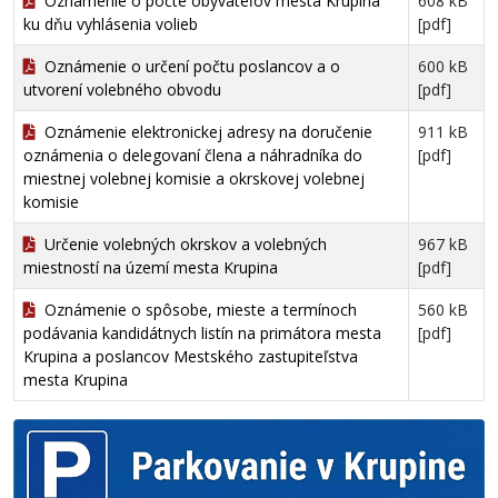
Oznámenie o počte obyvateľov mesta Krupina
608 kB
ku dňu vyhlásenia volieb
[pdf]
Oznámenie o určení počtu poslancov a o
600 kB
utvorení volebného obvodu
[pdf]
Oznámenie elektronickej adresy na doručenie
911 kB
oznámenia o delegovaní člena a náhradníka do
[pdf]
miestnej volebnej komisie a okrskovej volebnej
komisie
Určenie volebných okrskov a volebných
967 kB
miestností na území mesta Krupina
[pdf]
Oznámenie o spôsobe, mieste a termínoch
560 kB
podávania kandidátnych listín na primátora mesta
[pdf]
Krupina a poslancov Mestského zastupiteľstva
mesta Krupina