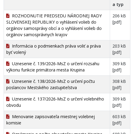
a typ
ROZHODNUTIE PREDSEDU NÁRODNEJ RADY
206 kB
SLOVENSKEJ REPUBLIKY o vyhlásení volieb do
[pdf]
orgánov samosprávy obcí a o vyhlásení volieb do
orgánov samosprávnych krajov
Informácia o podmienkach práva voliť a práva
203 kB
byť volený
[pdf]
Uznesenie č. 139/2026-MsZ o určení rozsahu
309 kB
výkonu funkcie primátora mesta Krupina
[pdf]
Uznesenie č. 138/2026-MsZ o určení počtu
308 kB
poslancov Mestského zastupiteľstva
[pdf]
Uznesenie č. 137/2026-MsZ o určení volebného
309 kB
obvodu
[pdf]
Menovanie zapisovateľa miestnej volebnej
603 kB
komisie
[pdf]