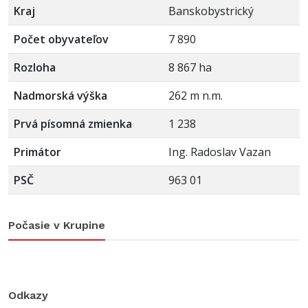
Kraj
Banskobystrický
Počet obyvateľov
7 890
Rozloha
8 867 ha
Nadmorská výška
262 m n.m.
Prvá písomná zmienka
1 238
Primátor
Ing. Radoslav Vazan
PSČ
963 01
Počasie v Krupine
Odkazy