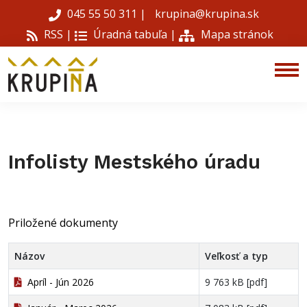
045 55 50 311
|
krupina@krupina.sk
RSS |
Úradná tabuľa
|
Mapa stránok
Infolisty Mestského úradu
Priložené dokumenty
Názov
Veľkosť a typ
Apríl - Jún 2026
9 763 kB [pdf]