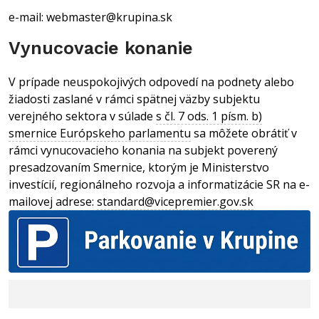
e-mail: webmaster@krupina.sk
Vynucovacie konanie
V prípade neuspokojivých odpovedí na podnety alebo
žiadosti zaslané v rámci spätnej väzby subjektu
verejného sektora v súlade
s čl. 7 ods. 1 písm. b)
smernice Európskeho parlamentu
sa môžete obrátiť v
rámci vynucovacieho konania na subjekt poverený
presadzovaním Smernice, ktorým je Ministerstvo
investícií, regionálneho rozvoja a informatizácie SR na e-
mailovej adrese:
standard@vicepremier.gov.sk