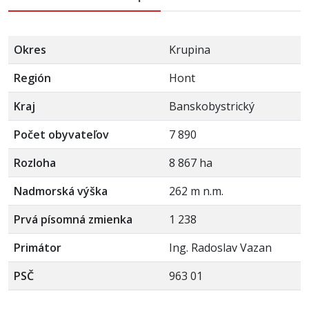
Okres
Krupina
Región
Hont
Kraj
Banskobystrický
Počet obyvateľov
7 890
Rozloha
8 867 ha
Nadmorská výška
262 m n.m.
Prvá písomná zmienka
1 238
Primátor
Ing. Radoslav Vazan
PSČ
963 01