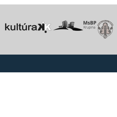
Vitajte v starobylom kráľovskom meste Krupina, ktoré sa rozprestiera
na pomedzí Štiavnických vrchov a Krupinskej planiny v údolí rieky
Krupinica, ktorá už od praveku ovplyvňovala vznik sídiel na Honte.