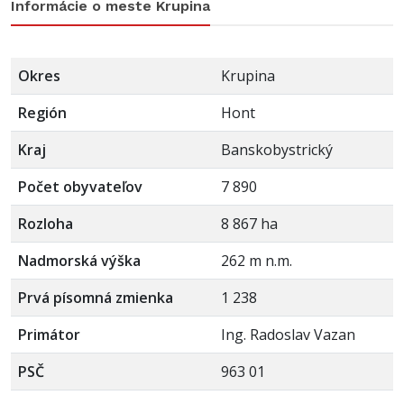
Informácie o meste Krupina
Okres
Krupina
Región
Hont
Kraj
Banskobystrický
Počet obyvateľov
7 890
Rozloha
8 867 ha
Nadmorská výška
262 m n.m.
Prvá písomná zmienka
1 238
Primátor
Ing. Radoslav Vazan
PSČ
963 01