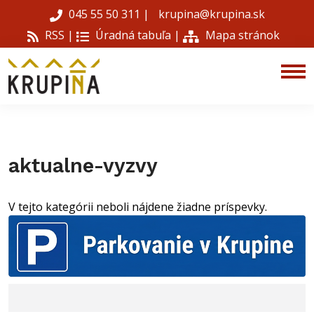
045 55 50 311
|
krupina@krupina.sk
RSS |
Úradná tabuľa
|
Mapa stránok
aktualne-vyzvy
V tejto kategórii neboli nájdene žiadne príspevky.