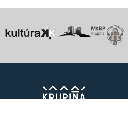
Vitajte v starobylom kráľovskom meste Krupina, ktoré sa rozprestiera
na pomedzí Štiavnických vrchov a Krupinskej planiny v údolí rieky
Krupinica, ktorá už od praveku ovplyvňovala vznik sídiel na Honte.