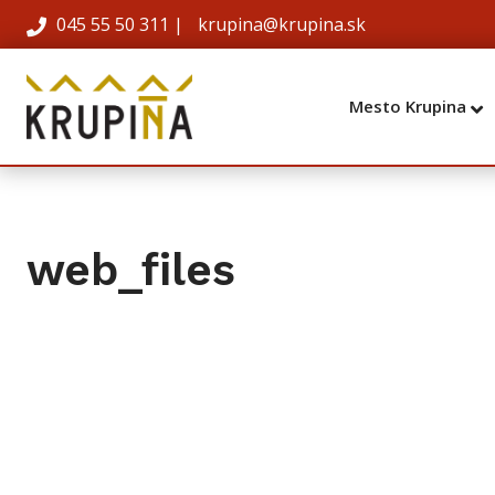
045 55 50 311
|
krupina@krupina.sk
Mesto Krupina
web_files