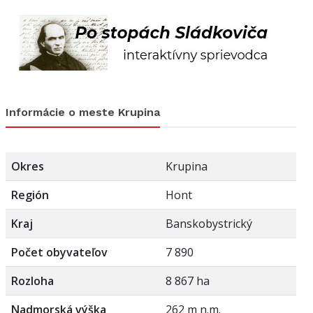
Informácie o meste Krupina
Okres
Krupina
Región
Hont
Kraj
Banskobystrický
Počet obyvateľov
7 890
Rozloha
8 867 ha
Nadmorská výška
262 m n.m.