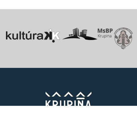
Vitajte v starobylom kráľovskom meste Krupina, ktoré sa rozprestiera
na pomedzí Štiavnických vrchov a Krupinskej planiny v údolí rieky
Krupinica, ktorá už od praveku ovplyvňovala vznik sídiel na Honte.