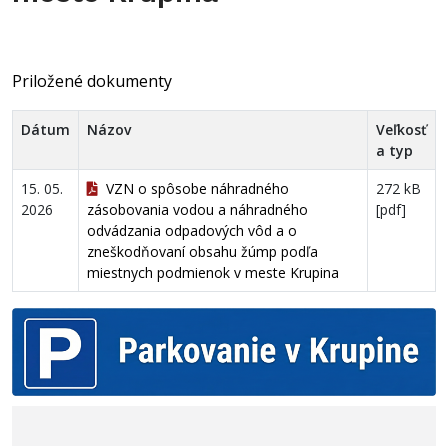
Priložené dokumenty
Dátum
Názov
Veľkosť
a typ
15. 05.
VZN o spôsobe náhradného
272 kB
2026
zásobovania vodou a náhradného
[pdf]
odvádzania odpadových vôd a o
zneškodňovaní obsahu žúmp podľa
miestnych podmienok v meste Krupina