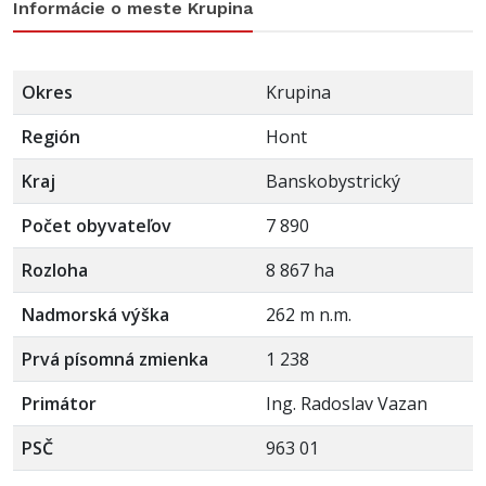
Informácie o meste Krupina
Okres
Krupina
Región
Hont
Kraj
Banskobystrický
Počet obyvateľov
7 890
Rozloha
8 867 ha
Nadmorská výška
262 m n.m.
Prvá písomná zmienka
1 238
Primátor
Ing. Radoslav Vazan
PSČ
963 01