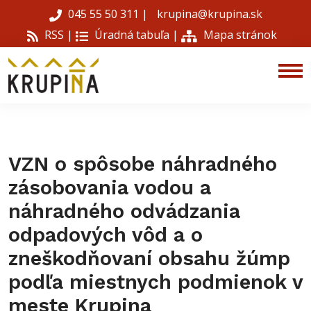
045 55 50 311
|
krupina@krupina.sk
RSS |
Úradná tabuľa
|
Mapa stránok
VZN o spôsobe náhradného
zásobovania vodou a
náhradného odvádzania
odpadových vôd a o
zneškodňovaní obsahu žúmp
podľa miestnych podmienok v
meste Krupina