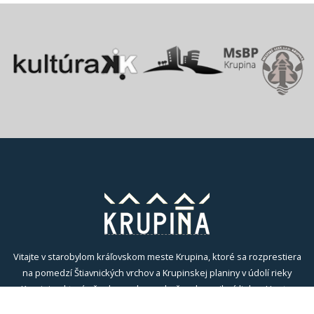
Vitajte v starobylom kráľovskom meste Krupina, ktoré sa rozprestiera
na pomedzí Štiavnických vrchov a Krupinskej planiny v údolí rieky
Krupinica, ktorá už od praveku ovplyvňovala vznik sídiel na Honte.