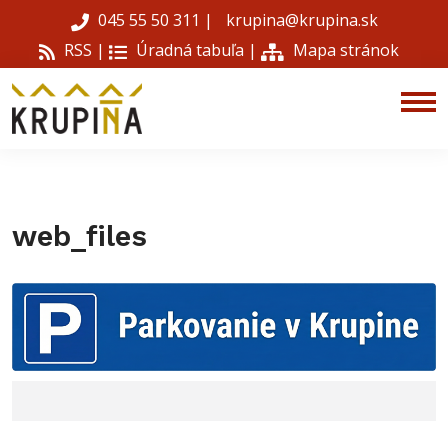
045 55 50 311
|
krupina@krupina.sk
RSS |
Úradná tabuľa
|
Mapa stránok
web_files