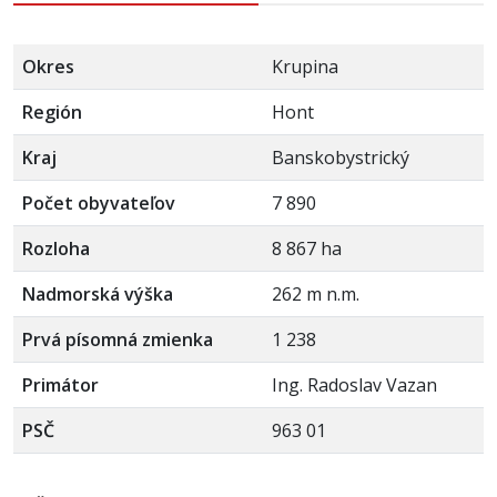
Okres
Krupina
Región
Hont
Kraj
Banskobystrický
Počet obyvateľov
7 890
Rozloha
8 867 ha
Nadmorská výška
262 m n.m.
Prvá písomná zmienka
1 238
Primátor
Ing. Radoslav Vazan
PSČ
963 01