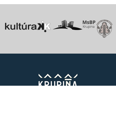
Vitajte v starobylom kráľovskom meste Krupina, ktoré sa rozprestiera
na pomedzí Štiavnických vrchov a Krupinskej planiny v údolí rieky
Krupinica, ktorá už od praveku ovplyvňovala vznik sídiel na Honte.