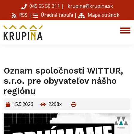
045 55 50 311
|
krupina@krupina.sk
RSS |
Úradná tabuľa
|
Mapa stránok
Oznam spoločnosti WITTUR,
s.r.o. pre obyvateľov nášho
regiónu
15.5.2026
2208x