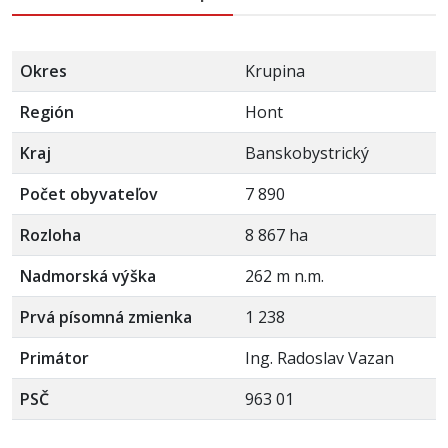
Okres
Krupina
Región
Hont
Kraj
Banskobystrický
Počet obyvateľov
7 890
Rozloha
8 867 ha
Nadmorská výška
262 m n.m.
Prvá písomná zmienka
1 238
Primátor
Ing. Radoslav Vazan
PSČ
963 01