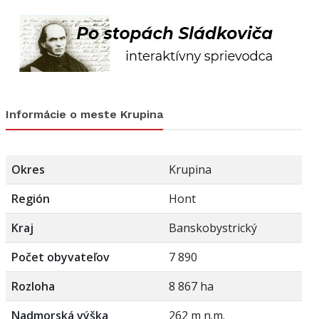
Informácie o meste Krupina
Okres
Krupina
Región
Hont
Kraj
Banskobystrický
Počet obyvateľov
7 890
Rozloha
8 867 ha
Nadmorská výška
262 m n.m.