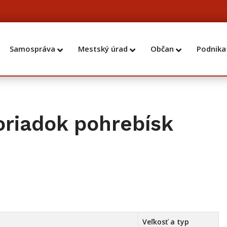
Samospráva
Mestský úrad
Občan
Podnika
oriadok pohrebísk
Veľkosť a typ