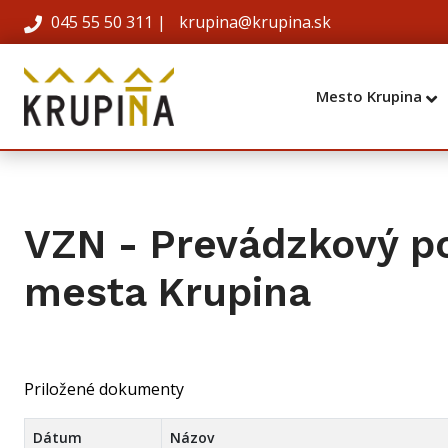
045 55 50 311
|
krupina@krupina.sk
Mesto Krupina
VZN - Prevádzkový p
mesta Krupina
Priložené dokumenty
Dátum
Názov