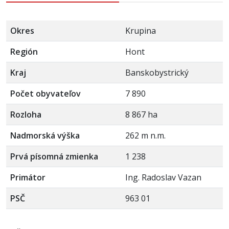
Okres
Krupina
Región
Hont
Kraj
Banskobystrický
Počet obyvateľov
7 890
Rozloha
8 867 ha
Nadmorská výška
262 m n.m.
Prvá písomná zmienka
1 238
Primátor
Ing. Radoslav Vazan
PSČ
963 01