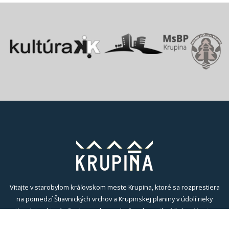
Vitajte v starobylom kráľovskom meste Krupina, ktoré sa rozprestiera
na pomedzí Štiavnických vrchov a Krupinskej planiny v údolí rieky
Krupinica, ktorá už od praveku ovplyvňovala vznik sídiel na Honte.