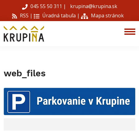
045 55 50 311
|
krupina@krupina.sk
RSS |
Úradná tabuľa
|
Mapa stránok
web_files