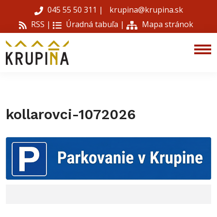
045 55 50 311
|
krupina@krupina.sk
RSS |
Úradná tabuľa
|
Mapa stránok
kollarovci-1072026