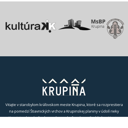
Vitajte v starobylom kráľovskom meste Krupina, ktoré sa rozprestiera
na pomedzí Štiavnických vrchov a Krupinskej planiny v údolí rieky
Krupinica, ktorá už od praveku ovplyvňovala vznik sídiel na Honte.