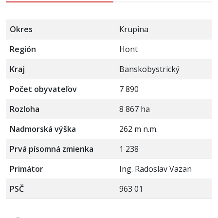
Okres
Krupina
Región
Hont
Kraj
Banskobystrický
Počet obyvateľov
7 890
Rozloha
8 867 ha
Nadmorská výška
262 m n.m.
Prvá písomná zmienka
1 238
Primátor
Ing. Radoslav Vazan
PSČ
963 01