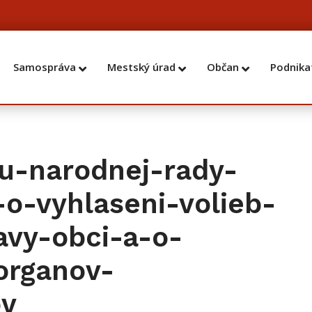
Samospráva
Mestský úrad
Občan
Podnika
u-narodnej-rady-
-o-vyhlaseni-volieb-
vy-obci-a-o-
organov-
ov