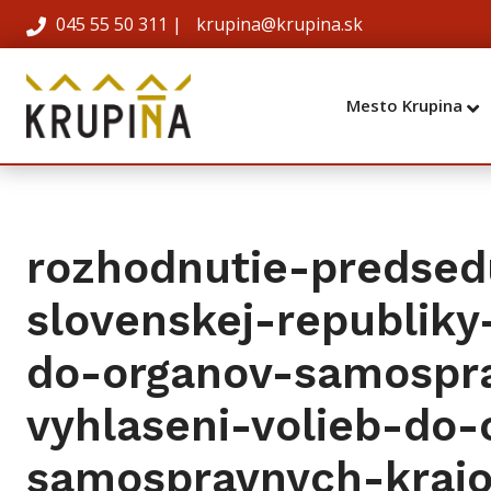
045 55 50 311
|
krupina@krupina.sk
Mesto Krupina
rozhodnutie-predsed
slovenskej-republiky
do-organov-samospra
vyhlaseni-volieb-do-
samospravnych-kraj