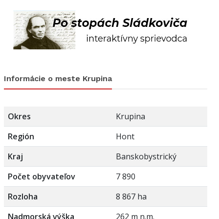
Informácie o meste Krupina
Okres
Krupina
Región
Hont
Kraj
Banskobystrický
Počet obyvateľov
7 890
Rozloha
8 867 ha
Nadmorská výška
262 m n.m.