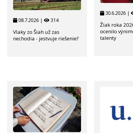
30.6.2026 |
08.7.2026 |
314
Žiak roka 202
ocenilo výni
Vlaky zo Šiah už zas
talenty
nechodia - jestvuje riešenie?