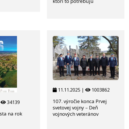
ktorí to potrebujú
11.11.2025 |
1003862
107. výročie konca Prvej
|
34139
svetovej vojny – Deň
sta na rok
vojnových veteránov