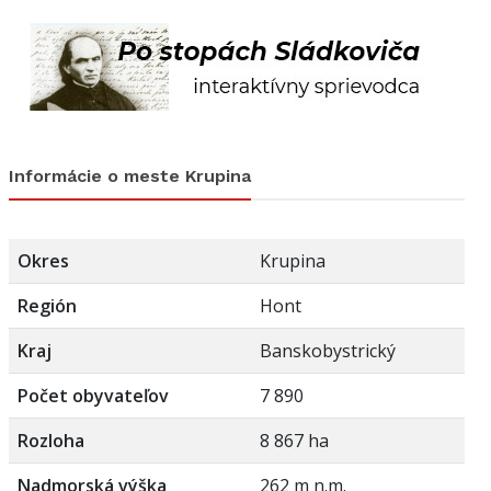
Informácie o meste Krupina
Okres
Krupina
Región
Hont
Kraj
Banskobystrický
Počet obyvateľov
7 890
Rozloha
8 867 ha
Nadmorská výška
262 m n.m.