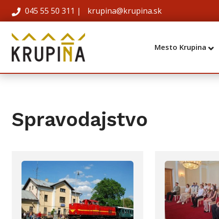
045 55 50 311
|
krupina@krupina.sk
Mesto Krupina
Spravodajstvo