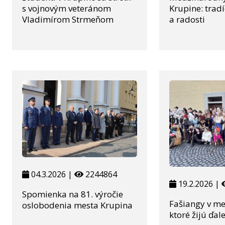
s vojnovým veteránom
Krupine: tradí
Vladimírom Strmeňom
a radosti
04.3.2026 |
2244864
19.2.2026 |
Spomienka na 81. výročie
Fašiangy v mes
oslobodenia mesta Krupina
ktoré žijú ďale