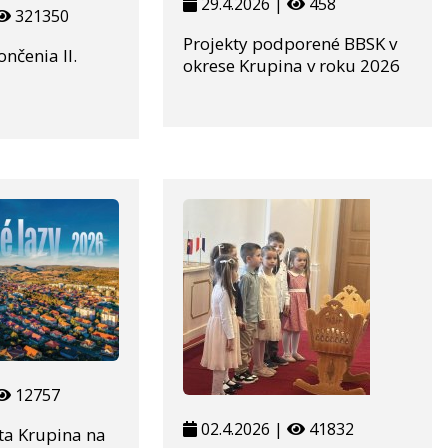
29.4.2026 |
458
321350
Projekty podporené BBSK v
ončenia II.
okrese Krupina v roku 2026
12757
02.4.2026 |
41832
ta Krupina na