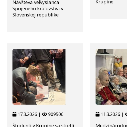
Krupine
Návšteva veľvyslanca
Spojeného kráľovstva v
Slovenskej republike
17.3.2026 |
909506
11.3.2026 |
Študenti v Krupine sa stretli
Medzinárodný