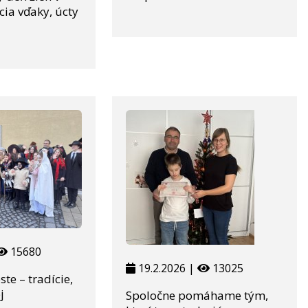
cia vďaky, úcty
15680
19.2.2026 |
13025
te – tradície,
j
Spoločne pomáhame tým,