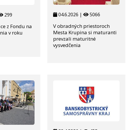
04.6.2026 |
5066
299
V obradných priestoroch
ice z Fondu na
Mesta Krupina si maturanti
ia v roku
prevzali maturitné
vysvedčenia