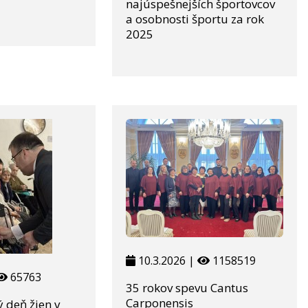
najúspešnejších športovcov
a osobnosti športu za rok
2025
10.3.2026 |
1158519
65763
35 rokov spevu Cantus
Carponensis
 deň žien v