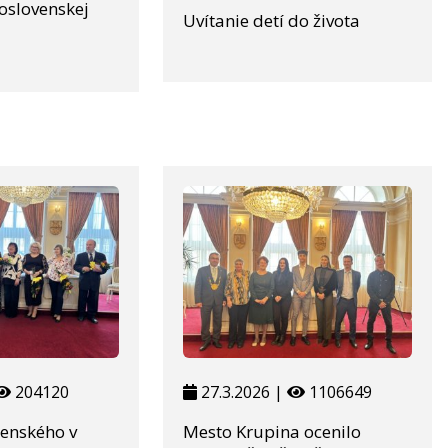
loslovenskej
Uvítanie detí do života
204120
27.3.2026 |
1106649
menského v
Mesto Krupina ocenilo