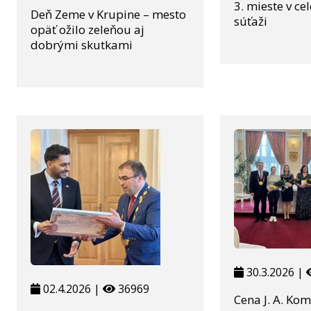
3. mieste v ce
Deň Zeme v Krupine – mesto
súťaži
opäť ožilo zeleňou aj
dobrými skutkami
30.3.2026 |
02.4.2026 |
36969
Cena J. A. Ko