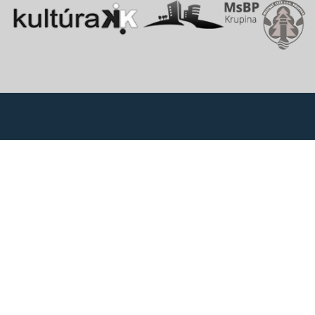
Vitajte v starobylom kráľovskom meste Krupina, ktoré sa rozprestiera
na pomedzí Štiavnických vrchov a Krupinskej planiny v údolí rieky
Krupinica, ktorá už od praveku ovplyvňovala vznik sídiel na Honte.
Správca obsahu
Mesto Krupina