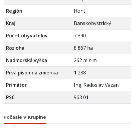
Región
Hont
Kraj
Banskobystrický
Počet obyvateľov
7 890
Rozloha
8 867 ha
Nadmorská výška
262 m n.m.
Prvá písomná zmienka
1 238
Primátor
Ing. Radoslav Vazan
PSČ
963 01
Počasie v Krupine