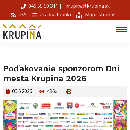
045 55 50 311
|
krupina@krupina.sk
RSS |
Úradná tabuľa
|
Mapa stránok
Poďakovanie sponzorom Dni
mesta Krupina 2026
03.6.2026
496x