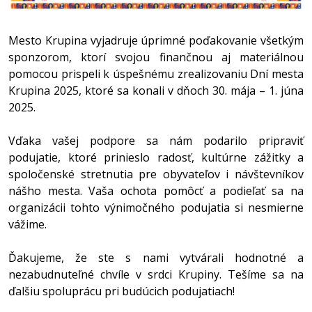
Mesto Krupina vyjadruje úprimné poďakovanie všetkým
sponzorom, ktorí svojou finančnou aj materiálnou
pomocou prispeli k úspešnému zrealizovaniu Dní mesta
Krupina 2025, ktoré sa konali v dňoch 30. mája – 1. júna
2025.
Vďaka vašej podpore sa nám podarilo pripraviť
podujatie, ktoré prinieslo radosť, kultúrne zážitky a
spoločenské stretnutia pre obyvateľov i návštevníkov
nášho mesta. Vaša ochota pomôcť a podieľať sa na
organizácii tohto výnimočného podujatia si nesmierne
vážime.
Ďakujeme, že ste s nami vytvárali hodnotné a
nezabudnuteľné chvíle v srdci Krupiny. Tešíme sa na
ďalšiu spoluprácu pri budúcich podujatiach!