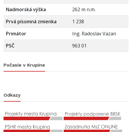
Nadmorská výška
262 m n.m.
Prvá písomná zmienka
1 238
Primátor
Ing. Radoslav Vazan
PSČ
963 01
Počasie v Krupine
Odkazy