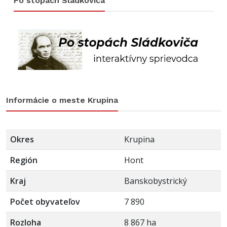
Po stopách Sládkoviča
Informácie o meste Krupina
Okres
Krupina
Región
Hont
Kraj
Banskobystrický
Počet obyvateľov
7 890
Rozloha
8 867 ha