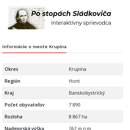
Informácie o meste Krupina
Okres
Krupina
Región
Hont
Kraj
Banskobystrický
Počet obyvateľov
7 890
Rozloha
8 867 ha
Nadmorská výška
262 m n.m.