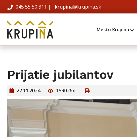
045 55 50 311
|
krupina@krupina.sk
Mesto Krupina
Prijatie jubilantov
22.11.2024
159026x