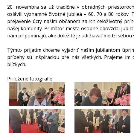
20. novembra sa už tradične v obradných priestoroch m
oslávili významné životné jubileá – 60, 70 a 80 rokov
prejavenie úcty našim občanom za ich celoživotný prín
našej komunity. Primátor mesta osobne odovzdal jubila
nám pripomínajú, aké dôležité je udržiavať medzi sebou
Týmto prijatím chceme vyjadriť našim jubilantom úpri
príbehy sú inšpiráciou pre nás všetkých. Prajeme im d
blízkych.
Priložené fotografie