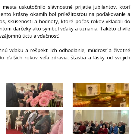
esta uskutočnilo slávnostné prijatie jubilantov, ktorí
. Tento krásny okamih bol príležitosťou na poďakovanie a
os, skúsenosti a hodnoty, ktoré počas rokov vkladali do
ntom darčeky ako symbol vďaky a uznania. Takéto chvíle
 vzájomnú úctu a vďačnosť.
mnú vďaku a rešpekt. Ich odhodlanie, múdrosť a životné
o ďalších rokov veľa zdravia, šťastia a lásky od svojich