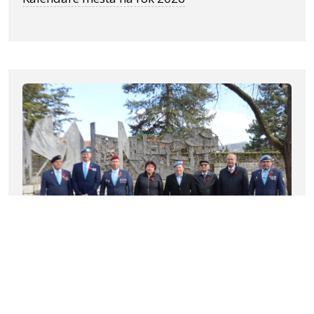
11.11.2025 |
1003862
107. výročie konca Prvej svetovej vojny – Deň
vojnových veteránov