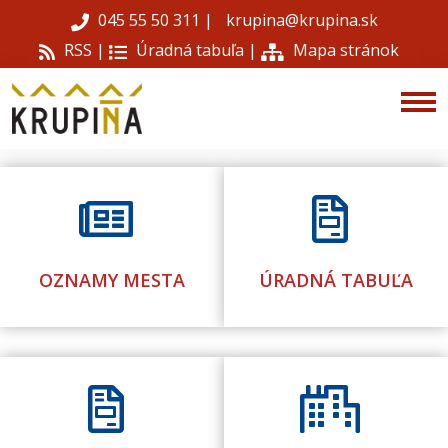
045 55 50 311
|
krupina@krupina.sk
RSS |
Úradná tabuľa
|
Mapa stránok
​
​
OZNAMY MESTA
ÚRADNÁ TABUĽA
​
​