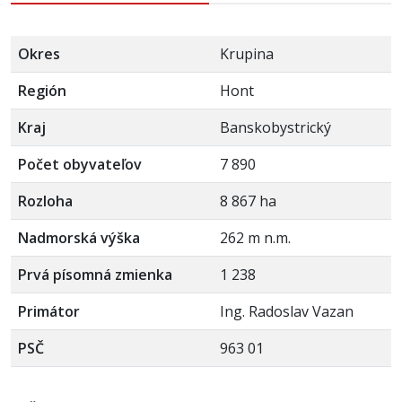
Okres
Krupina
Región
Hont
Kraj
Banskobystrický
Počet obyvateľov
7 890
Rozloha
8 867 ha
Nadmorská výška
262 m n.m.
Prvá písomná zmienka
1 238
Primátor
Ing. Radoslav Vazan
PSČ
963 01