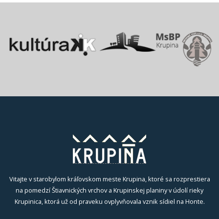
Vitajte v starobylom kráľovskom meste Krupina, ktoré sa rozprestiera
na pomedzí Štiavnických vrchov a Krupinskej planiny v údolí rieky
Krupinica, ktorá už od praveku ovplyvňovala vznik sídiel na Honte.