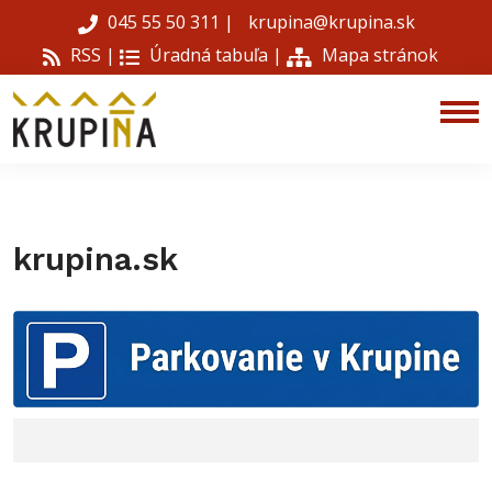
045 55 50 311
|
krupina@krupina.sk
RSS |
Úradná tabuľa
|
Mapa stránok
krupina.sk