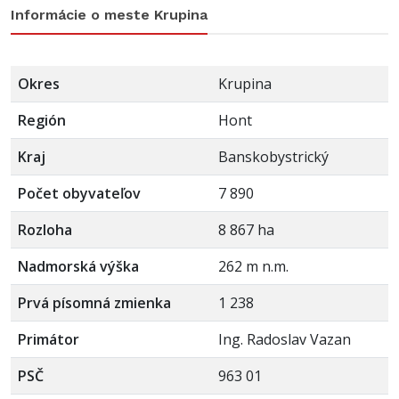
Informácie o meste Krupina
Okres
Krupina
Región
Hont
Kraj
Banskobystrický
Počet obyvateľov
7 890
Rozloha
8 867 ha
Nadmorská výška
262 m n.m.
Prvá písomná zmienka
1 238
Primátor
Ing. Radoslav Vazan
PSČ
963 01