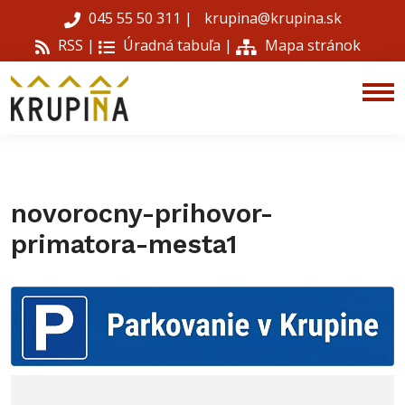
045 55 50 311
|
krupina@krupina.sk
RSS |
Úradná tabuľa
|
Mapa stránok
novorocny-prihovor-
primatora-mesta1