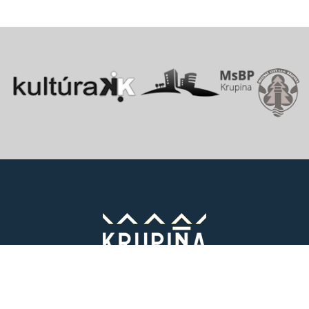
Vitajte v starobylom kráľovskom meste Krupina, ktoré sa rozprestiera
na pomedzí Štiavnických vrchov a Krupinskej planiny v údolí rieky
Krupinica, ktorá už od praveku ovplyvňovala vznik sídiel na Honte.