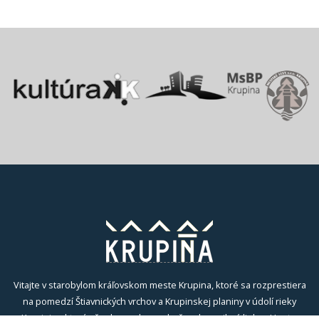
Vitajte v starobylom kráľovskom meste Krupina, ktoré sa rozprestiera
na pomedzí Štiavnických vrchov a Krupinskej planiny v údolí rieky
Krupinica, ktorá už od praveku ovplyvňovala vznik sídiel na Honte.