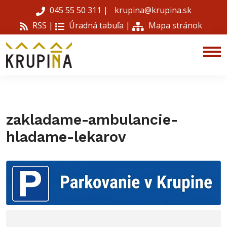
045 55 50 311
|
krupina@krupina.sk
RSS |
Úradná tabuľa
|
Mapa stránok
zakladame-ambulancie-
hladame-lekarov