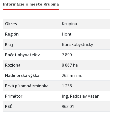
Informácie o meste Krupina
Okres
Krupina
Región
Hont
Kraj
Banskobystrický
Počet obyvateľov
7 890
Rozloha
8 867 ha
Nadmorská výška
262 m n.m.
Prvá písomná zmienka
1 238
Primátor
Ing. Radoslav Vazan
PSČ
963 01