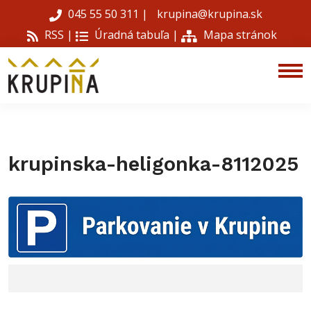
045 55 50 311
|
krupina@krupina.sk
RSS |
Úradná tabuľa
|
Mapa stránok
krupinska-heligonka-8112025