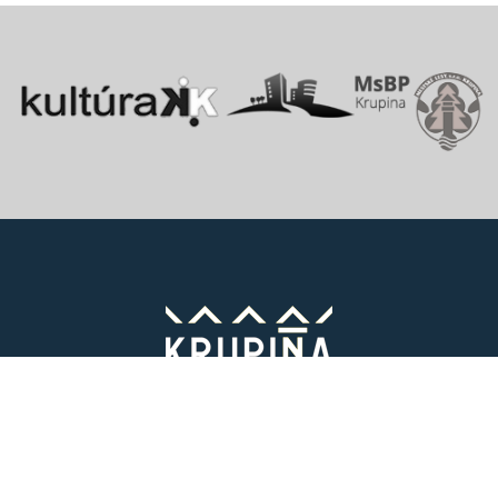
Vitajte v starobylom kráľovskom meste Krupina, ktoré sa rozprestiera
na pomedzí Štiavnických vrchov a Krupinskej planiny v údolí rieky
Krupinica, ktorá už od praveku ovplyvňovala vznik sídiel na Honte.