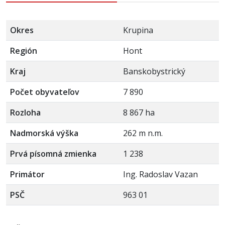
Okres
Krupina
Región
Hont
Kraj
Banskobystrický
Počet obyvateľov
7 890
Rozloha
8 867 ha
Nadmorská výška
262 m n.m.
Prvá písomná zmienka
1 238
Primátor
Ing. Radoslav Vazan
PSČ
963 01