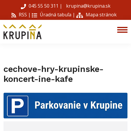
045 55 50 311
|
krupina@krupina.sk
RSS |
Úradná tabuľa
|
Mapa stránok
cechove-hry-krupinske-
koncert-ine-kafe