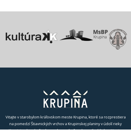
Vitajte v starobylom kráľovskom meste Krupina, ktoré sa rozprestiera
na pomedzí Štiavnických vrchov a Krupinskej planiny v údolí rieky
Krupinica, ktorá už od praveku ovplyvňovala vznik sídiel na Honte.