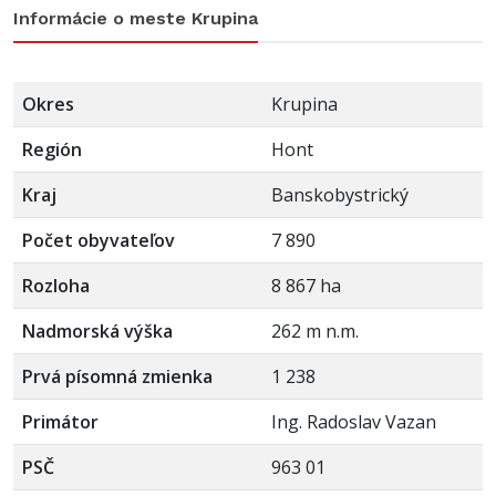
Informácie o meste Krupina
Okres
Krupina
Región
Hont
Kraj
Banskobystrický
Počet obyvateľov
7 890
Rozloha
8 867 ha
Nadmorská výška
262 m n.m.
Prvá písomná zmienka
1 238
Primátor
Ing. Radoslav Vazan
PSČ
963 01