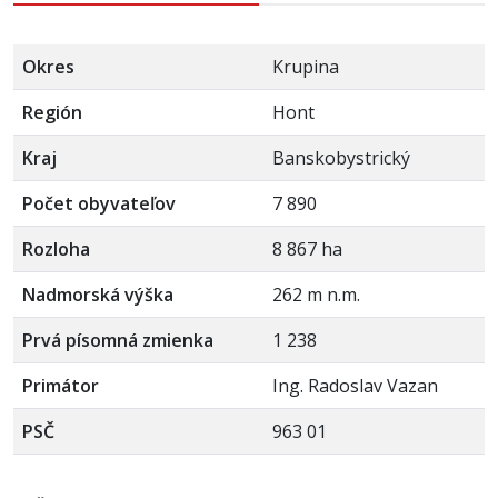
Okres
Krupina
Región
Hont
Kraj
Banskobystrický
Počet obyvateľov
7 890
Rozloha
8 867 ha
Nadmorská výška
262 m n.m.
Prvá písomná zmienka
1 238
Primátor
Ing. Radoslav Vazan
PSČ
963 01