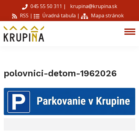
045 55 50 311
|
krupina@krupina.sk
RSS |
Úradná tabuľa
|
Mapa stránok
polovnici-detom-1962026