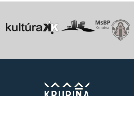
Vitajte v starobylom kráľovskom meste Krupina, ktoré sa rozprestiera
na pomedzí Štiavnických vrchov a Krupinskej planiny v údolí rieky
Krupinica, ktorá už od praveku ovplyvňovala vznik sídiel na Honte.