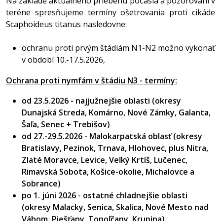
Na základe aktuálneho priebehu počasia a pozorovaní v
teréne spresňujeme termíny ošetrovania proti cikáde
Scaphoideus titanus nasledovne:
ochranu proti prvým štádiám N1-N2 možno vykonať
v období 10.-17.5.2026,
Ochrana proti nymfám v štádiu N3 - termíny:
od 23.5.2026 - najjužnejšie oblasti (okresy
Dunajská Streda, Komárno, Nové Zámky, Galanta,
Šaľa, Senec + Trebišov)
od 27.-29.5.2026 - Malokarpatská oblasť (okresy
Bratislavy, Pezinok, Trnava, Hlohovec, plus Nitra,
Zlaté Moravce, Levice, Veľký Krtíš, Lučenec,
Rimavská Sobota, Košice-okolie, Michalovce a
Sobrance)
po 1. júni 2026 - ostatné chladnejšie oblasti
(okresy Malacky, Senica, Skalica, Nové Mesto nad
Váhom, Piešťany, Topoľčany, Krupina)