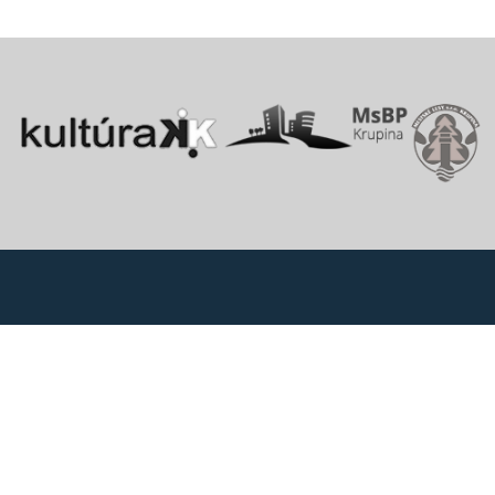
Vitajte v starobylom kráľovskom meste Krupina, ktoré sa rozprestiera
na pomedzí Štiavnických vrchov a Krupinskej planiny v údolí rieky
Krupinica, ktorá už od praveku ovplyvňovala vznik sídiel na Honte.