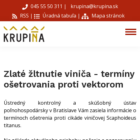
045 55 50 311
|
krupina@krupina.sk
RSS |
Úradná tabuľa
|
Mapa stránok
Zlaté žltnutie viniča - termíny
ošetrovania proti vektorom
Ústredný kontrolný a skúšobný ústav
poľnohospodársky v Bratislave Vám zasiela informácie o
termínoch ošetrenia proti cikáde viničovej Scaphoideus
titanus.