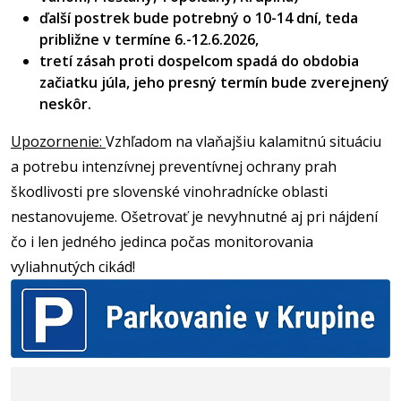
ďalší postrek bude potrebný o 10-14 dní, teda
približne v termíne 6.-12.6.2026,
tretí zásah proti dospelcom spadá do obdobia
začiatku júla, jeho presný termín bude zverejnený
neskôr.
Upozornenie:
Vzhľadom na vlaňajšiu kalamitnú situáciu
a potrebu intenzívnej preventívnej ochrany prah
škodlivosti pre slovenské vinohradnícke oblasti
nestanovujeme. Ošetrovať je nevyhnutné aj pri nájdení
čo i len jedného jedinca počas monitorovania
vyliahnutých cikád!