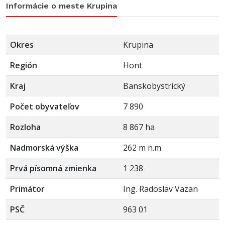
Informácie o meste Krupina
Okres
Krupina
Región
Hont
Kraj
Banskobystrický
Počet obyvateľov
7 890
Rozloha
8 867 ha
Nadmorská výška
262 m n.m.
Prvá písomná zmienka
1 238
Primátor
Ing. Radoslav Vazan
PSČ
963 01