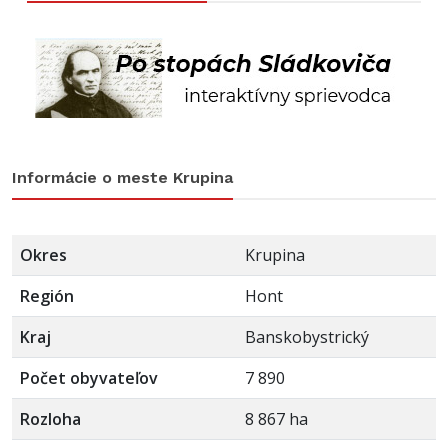
Informácie o meste Krupina
Okres
Krupina
Región
Hont
Kraj
Banskobystrický
Počet obyvateľov
7 890
Rozloha
8 867 ha