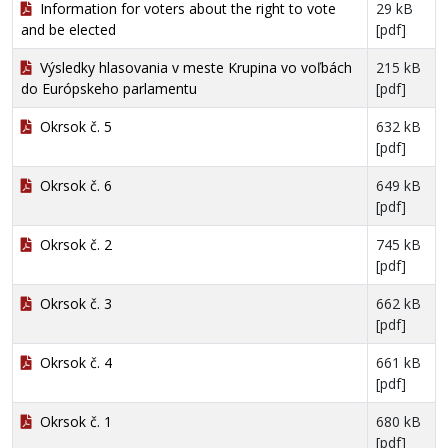
Information for voters about the right to vote
29 kB
and be elected
[pdf]
Výsledky hlasovania v meste Krupina vo voľbách
215 kB
do Európskeho parlamentu
[pdf]
Okrsok č. 5
632 kB
[pdf]
Okrsok č. 6
649 kB
[pdf]
Okrsok č. 2
745 kB
[pdf]
Okrsok č. 3
662 kB
[pdf]
Okrsok č. 4
661 kB
[pdf]
Okrsok č. 1
680 kB
[pdf]