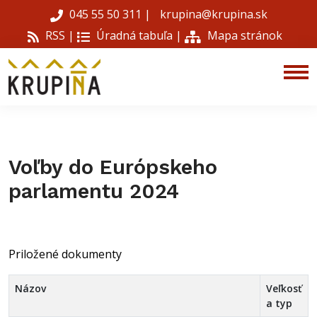
045 55 50 311
|
krupina@krupina.sk
RSS |
Úradná tabuľa
|
Mapa stránok
Voľby do Európskeho
parlamentu 2024
Priložené dokumenty
Názov
Veľkosť
a typ