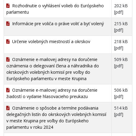
Rozhodnutie o vyhlásení volieb do Európskeho
202 kB
parlamentu
[pdf]
Informácie pre voliča o práve voliť a byť volený
215 kB
[pdf]
Určenie volebných miestností a okrskov
218 kB
[pdf]
Oznámenie e-mailovej adresy na doručenie
509 kB
oznámenia o delegovaní člena a náhradníka do
[pdf]
okrskových volebných komisií pre voľby do
Európskeho parlamentu v meste Krupina
Oznámenie e-mailovej adresy na doručenie
506 kB
žiadostí o vydanie hlasovacieho preukazu
[pdf]
Oznámenie o spôsobe a termíne podávania
514 kB
delegačných listín do okrskových volebných komisií
[pdf]
v meste Krupina pre voľby do Európskeho
parlamentu v roku 2024