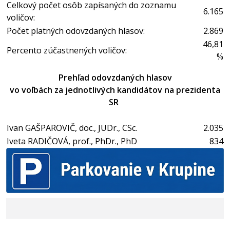
Celkový počet osôb zapísaných do zoznamu
6.165
voličov:
Počet platných odovzdaných hlasov:
2.869
46,81
Percento zúčastnených voličov:
%
Prehľad odovzdaných hlasov
vo voľbách za jednotlivých kandidátov na prezidenta
SR
Ivan GAŠPAROVIČ, doc., JUDr., CSc.
2.035
Iveta RADIČOVÁ, prof., PhDr., PhD
834