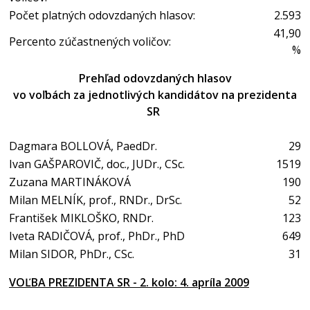
Počet platných odovzdaných hlasov:
2.593
41,90
Percento zúčastnených voličov:
%
Prehľad odovzdaných hlasov
vo voľbách za jednotlivých kandidátov na prezidenta
SR
Dagmara BOLLOVÁ, PaedDr.
29
Ivan GAŠPAROVIČ, doc., JUDr., CSc.
1519
Zuzana MARTINÁKOVÁ
190
Milan MELNÍK, prof., RNDr., DrSc.
52
František MIKLOŠKO, RNDr.
123
Iveta RADIČOVÁ, prof., PhDr., PhD
649
Milan SIDOR, PhDr., CSc.
31
VOĽBA PREZIDENTA SR - 2. kolo: 4. apríla 2009