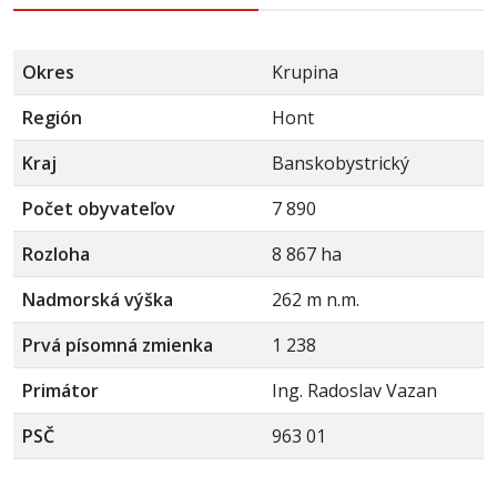
Okres
Krupina
Región
Hont
Kraj
Banskobystrický
Počet obyvateľov
7 890
Rozloha
8 867 ha
Nadmorská výška
262 m n.m.
Prvá písomná zmienka
1 238
Primátor
Ing. Radoslav Vazan
PSČ
963 01