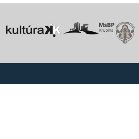
Vitajte v starobylom kráľovskom meste Krupina, ktoré sa rozprestiera
na pomedzí Štiavnických vrchov a Krupinskej planiny v údolí rieky
Krupinica, ktorá už od praveku ovplyvňovala vznik sídiel na Honte.