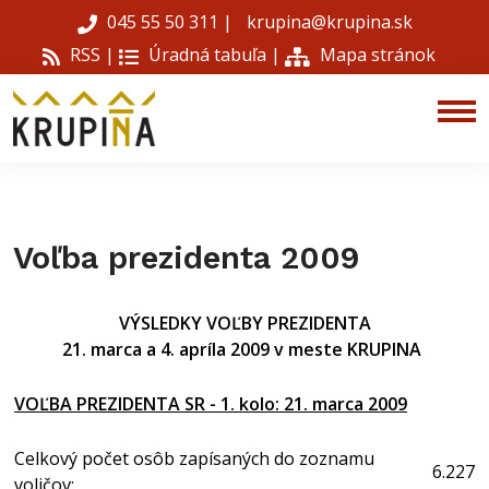
045 55 50 311
|
krupina@krupina.sk
RSS |
Úradná tabuľa
|
Mapa stránok
Voľba prezidenta 2009
VÝSLEDKY VOĽBY PREZIDENTA
21. marca a 4. apríla 2009 v meste KRUPINA
VOĽBA PREZIDENTA SR - 1. kolo: 21. marca 2009
Celkový počet osôb zapísaných do zoznamu
6.227
voličov: