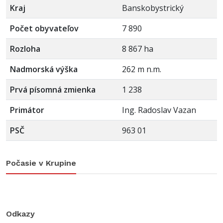
Kraj
Banskobystrický
Počet obyvateľov
7 890
Rozloha
8 867 ha
Nadmorská výška
262 m n.m.
Prvá písomná zmienka
1 238
Primátor
Ing. Radoslav Vazan
PSČ
963 01
Počasie v Krupine
Odkazy