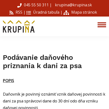
045 55 50 311
|
krupina@krupina.sk
RSS |
Úradná tabuľa
|
Mapa stránok
Podávanie daňového
priznania k dani za psa
POPIS
Daňovník je povinný oznámiť vznik daňovej povinnosti k
dani za psa správcovi dane do 30 dní odo dňa vzniku
daňovej povinnosti.