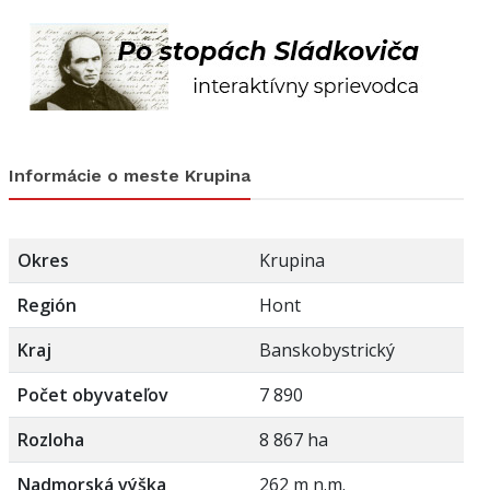
Informácie o meste Krupina
Okres
Krupina
Región
Hont
Kraj
Banskobystrický
Počet obyvateľov
7 890
Rozloha
8 867 ha
Nadmorská výška
262 m n.m.