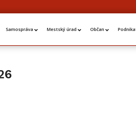
Samospráva
Mestský úrad
Občan
Podnika
26