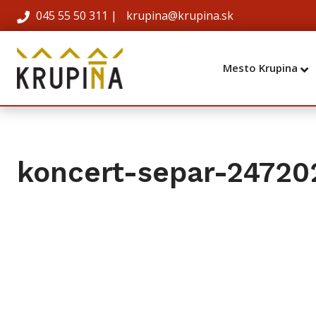
045 55 50 311
|
krupina@krupina.sk
Mesto Krupina
koncert-separ-24720