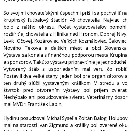
So svojimi chovateľskými úspechmi prišli sa pochváliť na
krupinský futbalový štadión 46 chovatelia. Najviac ich
bolo z nášho okresu. Počet vystavovateľov pomohli
rozšíriť aj chovatelia z Hliníka nad Hronom, Dobrej Nivy,
Levíc, Očovej, Kozároviec, Veľkých Kozmáloviec, Čeloviec,
Nového Tekova a ďalších miest a obcí Slovenska.
Výstava sa konala s finančnou podporou mesta Krupina
a sponzorov. Takúto výstavu pripraviť nie je jednoduché.
Vytvorený štáb s usporiadaním mal veru čo robiť.
Postavili dva veľké stany. Jeden bol pre organizátorov a
ten druhý slúžil vystaveným králikom. V stredu a vo
štvrtok pred otvorením výstavy bol príjem zvierat.
Nechýbalo ani posudzovanie zvierat. Veterinárny dozor
mal MVDr. František Lapin.
Hydinu posudzoval Michal Syseľ a Zoltán Balog. Holubov
mal na starosti Ivan Žigmund a králiky boli zverené oku