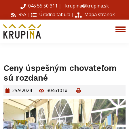
045 55 50 311
|
krupina@krupina.sk
RSS |
Úradná tabuľa
|
Mapa stránok
Ceny úspešným chovateľom
sú rozdané
25.9.2024
3046101x