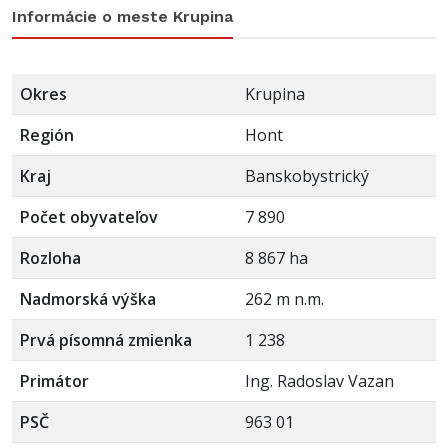
Informácie o meste Krupina
Okres
Krupina
Región
Hont
Kraj
Banskobystrický
Počet obyvateľov
7 890
Rozloha
8 867 ha
Nadmorská výška
262 m n.m.
Prvá písomná zmienka
1 238
Primátor
Ing. Radoslav Vazan
PSČ
963 01