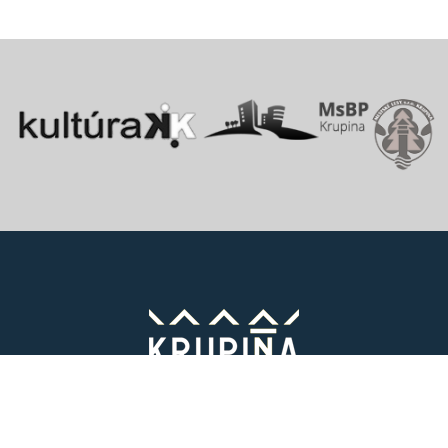
Vitajte v starobylom kráľovskom meste Krupina, ktoré sa rozprestiera
na pomedzí Štiavnických vrchov a Krupinskej planiny v údolí rieky
Krupinica, ktorá už od praveku ovplyvňovala vznik sídiel na Honte.