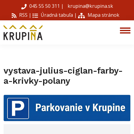
045 55 50 311
|
krupina@krupina.sk
RSS |
Úradná tabuľa
|
Mapa stránok
vystava-julius-ciglan-farby-
a-krivky-polany