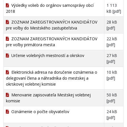
Výsledky volieb do orgánov samosprávy obcí
1 113
2018
kB [pdf]
ZOZNAM ZAREGISTROVANÝCH KANDIDÁTOV
28 kB
pre voľby do Mestského zastupiteľstva
[pdf]
ZOZNAM ZAREGISTROVANÝCH KANDIDÁTOV
22 kB
pre voľby primátora mesta
[pdf]
Určenie volebných miestností a okrskov
27 kB
[pdf]
Elektronická adresa na doručenie oznámenia o
10 kB
delegovaní člena a náhradníka do mestskej a
[pdf]
okrskovej volebnej komisie
Menovanie zapisovateľa Mestskej volebnej
50 kB
komisie
[pdf]
Oznámenie o počte obyvateľov
24 kB
[pdf]