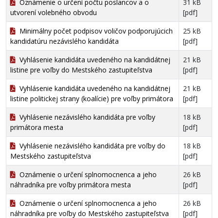
Oznámenie o určení počtu poslancov a o
31 kB
utvorení volebného obvodu
[pdf]
Minimálny počet podpisov voličov podporujúcich
25 kB
kandidatúru nezávislého kandidáta
[pdf]
Vyhlásenie kandidáta uvedeného na kandidátnej
21 kB
listine pre voľby do Mestského zastupiteľstva
[pdf]
Vyhlásenie kandidáta uvedeného na kandidátnej
21 kB
listine politickej strany (koalície) pre voľby primátora
[pdf]
Vyhlásenie nezávislého kandidáta pre voľby
18 kB
primátora mesta
[pdf]
Vyhlásenie nezávislého kandidáta pre voľby do
18 kB
Mestského zastupiteľstva
[pdf]
Oznámenie o určení splnomocnenca a jeho
26 kB
náhradníka pre voľby primátora mesta
[pdf]
Oznámenie o určení splnomocnenca a jeho
26 kB
náhradníka pre voľby do Mestského zastupiteľstva
[pdf]