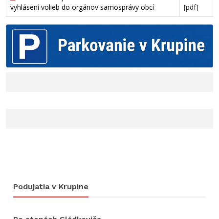
vyhlásení volieb do orgánov samosprávy obcí
[pdf]
Podujatia v Krupine