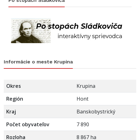
Po stopách Sládkoviča
Informácie o meste Krupina
Okres
Krupina
Región
Hont
Kraj
Banskobystrický
Počet obyvateľov
7 890
Rozloha
8 867 ha