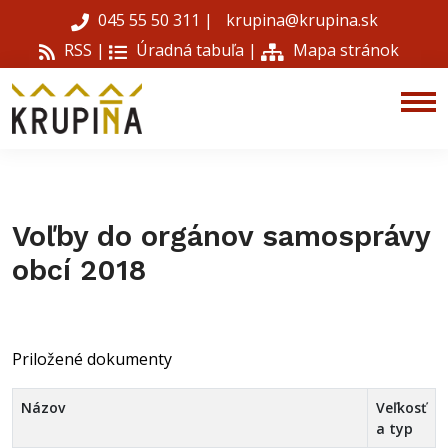
045 55 50 311
|
krupina@krupina.sk
RSS |
Úradná tabuľa
|
Mapa stránok
Voľby do orgánov samosprávy
obcí 2018
Priložené dokumenty
Názov
Veľkosť
a typ