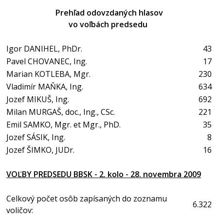
Prehľad odovzdaných hlasov
vo voľbách predsedu
Igor DANIHEL, PhDr.
43
Pavel CHOVANEC, Ing.
17
Marian KOTLEBA, Mgr.
230
Vladimír MAŇKA, Ing.
634
Jozef MIKUŠ, Ing.
692
Milan MURGAŠ, doc., Ing., CSc.
221
Emil SAMKO, Mgr. et Mgr., PhD.
35
Jozef SÁSIK, Ing.
8
Jozef ŠIMKO, JUDr.
16
VOĽBY PREDSEDU BBSK - 2. kolo - 28. novembra 2009
Celkový počet osôb zapísaných do zoznamu
6.322
voličov: