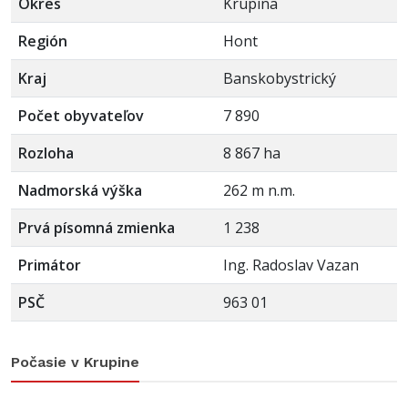
Okres
Krupina
Región
Hont
Kraj
Banskobystrický
Počet obyvateľov
7 890
Rozloha
8 867 ha
Nadmorská výška
262 m n.m.
Prvá písomná zmienka
1 238
Primátor
Ing. Radoslav Vazan
PSČ
963 01
Počasie v Krupine