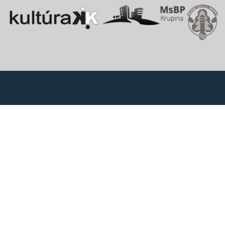
Vitajte v starobylom kráľovskom meste Krupina, ktoré sa rozprestiera
na pomedzí Štiavnických vrchov a Krupinskej planiny v údolí rieky
Krupinica, ktorá už od praveku ovplyvňovala vznik sídiel na Honte.
Správca obsahu
Mesto Krupina