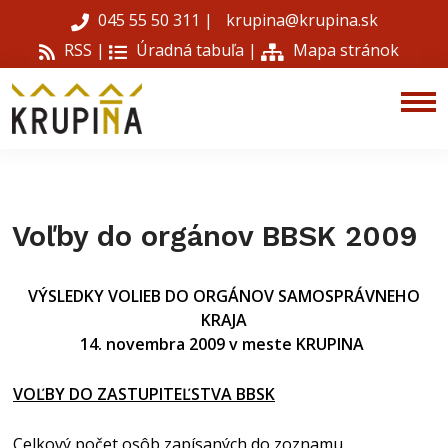
045 55 50 311
|
krupina@krupina.sk
RSS |
Úradná tabuľa
|
Mapa stránok
Voľby do orgánov BBSK 2009
VÝSLEDKY VOLIEB DO ORGÁNOV SAMOSPRÁVNEHO
KRAJA
14. novembra 2009 v meste KRUPINA
VOĽBY DO ZASTUPITEĽSTVA BBSK
Celkový počet osôb zapísaných do zoznamu