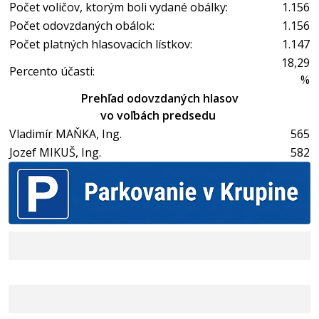
Počet voličov, ktorým boli vydané obálky:
1.156
Počet odovzdaných obálok:
1.156
Počet platných hlasovacích lístkov:
1.147
18,29
Percento účasti:
%
Prehľad odovzdaných hlasov
vo voľbách predsedu
Vladimír MAŇKA, Ing.
565
Jozef MIKUŠ, Ing.
582