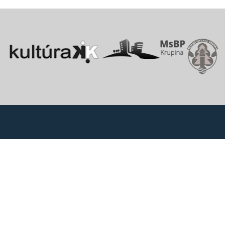
Vitajte v starobylom kráľovskom meste Krupina, ktoré sa rozprestiera
na pomedzí Štiavnických vrchov a Krupinskej planiny v údolí rieky
Krupinica, ktorá už od praveku ovplyvňovala vznik sídiel na Honte.