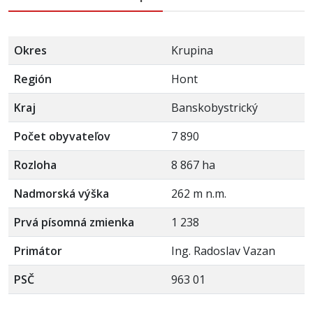
Okres
Krupina
Región
Hont
Kraj
Banskobystrický
Počet obyvateľov
7 890
Rozloha
8 867 ha
Nadmorská výška
262 m n.m.
Prvá písomná zmienka
1 238
Primátor
Ing. Radoslav Vazan
PSČ
963 01