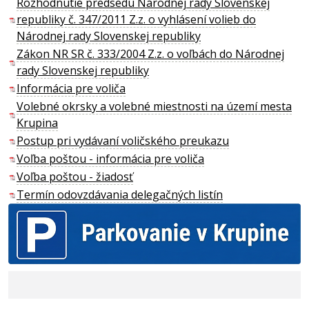
Rozhodnutie predsedu Národnej rady Slovenskej
republiky č. 347/2011 Z.z. o vyhlásení volieb do
Národnej rady Slovenskej republiky
Zákon NR SR č. 333/2004 Z.z. o voľbách do Národnej
rady Slovenskej republiky
Informácia pre voliča
Volebné okrsky a volebné miestnosti na území mesta
Krupina
Postup pri vydávaní voličského preukazu
Voľba poštou - informácia pre voliča
Voľba poštou - žiadosť
Termín odovzdávania delegačných listín