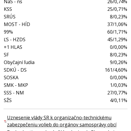
NaS - ns
26/0,74%
KSS
25/0,71%
SRÚS
8/0,23%
MOST - HÍD
37/1,06%
99%
60/1,71%
ĽS - HZDS
45/1,29%
+1 HLAS
0/0,00%
SF
8/0,23%
Obyčajní ľudia
9/0,26%
SDKÚ - DS
161/4,60%
SOSKA
0/0,00%
SMK - MKP
1/0,03%
SSS - NM
27/0,77%
SŽS
4/0,11%
Uznesenie vlády SR k organizačno-technickému
zabezpečeniu volieb do orgánov samosprávy obcí