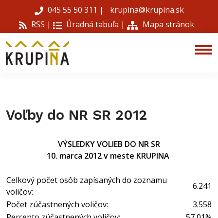
045 55 50 311
|
krupina@krupina.sk
RSS |
Úradná tabuľa
|
Mapa stránok
Voľby do NR SR 2012
VÝSLEDKY VOLIEB DO NR SR
10. marca 2012 v meste KRUPINA
Celkový počet osôb zapísaných do zoznamu
6.241
voličov:
Počet zúčastnených voličov:
3.558
Percento zúčastnených voličov:
57,01%