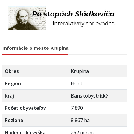
Informácie o meste Krupina
Okres
Krupina
Región
Hont
Kraj
Banskobystrický
Počet obyvateľov
7 890
Rozloha
8 867 ha
Nadmorská výška
262 m n.m.