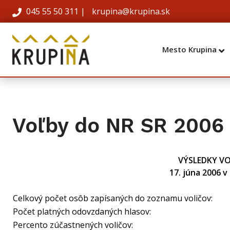
045 55 50 311
|
krupina@krupina.sk
Mesto Krupina
Voľby do NR SR 2006
VÝSLEDKY VO
17. júna 2006 
Celkový počet osôb zapísaných do zoznamu voličov:
Počet platných odovzdaných hlasov:
Percento zúčastnených voličov: