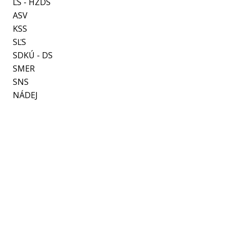
ĽS - HZDS
ASV
KSS
SĽS
SDKÚ - DS
SMER
SNS
NÁDEJ