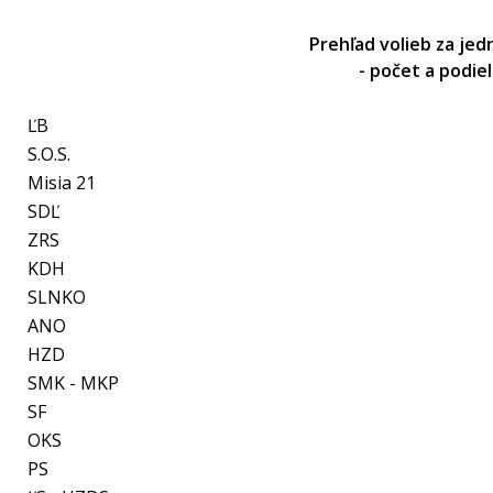
Prehľad volieb za jed
- počet a podie
ĽB
S.O.S.
Misia 21
SDĽ
ZRS
KDH
SLNKO
ANO
HZD
SMK - MKP
SF
OKS
PS