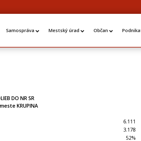
Samospráva
Mestský úrad
Občan
Podnika
LIEB DO NR SR
v meste KRUPINA
6.111
3.178
52%