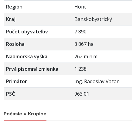
Región
Hont
Kraj
Banskobystrický
Počet obyvateľov
7 890
Rozloha
8 867 ha
Nadmorská výška
262 m n.m.
Prvá písomná zmienka
1 238
Primátor
Ing. Radoslav Vazan
PSČ
963 01
Počasie v Krupine