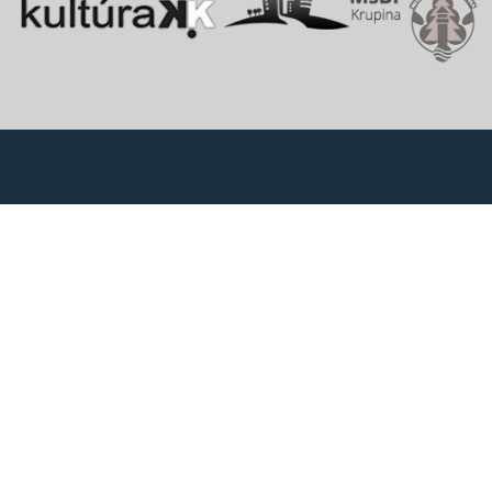
Vitajte v starobylom kráľovskom meste Krupina, ktoré sa rozprestiera
na pomedzí Štiavnických vrchov a Krupinskej planiny v údolí rieky
Krupinica, ktorá už od praveku ovplyvňovala vznik sídiel na Honte.
Správca obsahu
Mesto Krupina
E-mail:
webmaster@krupina.sk