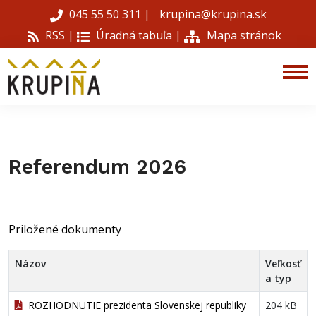
045 55 50 311
|
krupina@krupina.sk
RSS |
Úradná tabuľa
|
Mapa stránok
Referendum 2026
Priložené dokumenty
Názov
Veľkosť
a typ
ROZHODNUTIE prezidenta Slovenskej republiky
204 kB