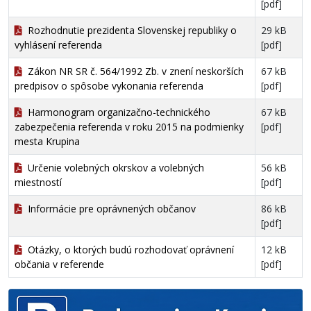
[pdf]
Rozhodnutie prezidenta Slovenskej republiky o
29 kB
vyhlásení referenda
[pdf]
Zákon NR SR č. 564/1992 Zb. v znení neskorších
67 kB
predpisov o spôsobe vykonania referenda
[pdf]
Harmonogram organizačno-technického
67 kB
zabezpečenia referenda v roku 2015 na podmienky
[pdf]
mesta Krupina
Určenie volebných okrskov a volebných
56 kB
miestností
[pdf]
Informácie pre oprávnených občanov
86 kB
[pdf]
Otázky, o ktorých budú rozhodovať oprávnení
12 kB
občania v referende
[pdf]