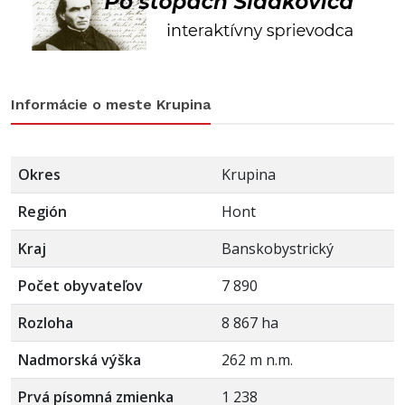
Informácie o meste Krupina
Okres
Krupina
Región
Hont
Kraj
Banskobystrický
Počet obyvateľov
7 890
Rozloha
8 867 ha
Nadmorská výška
262 m n.m.
Prvá písomná zmienka
1 238