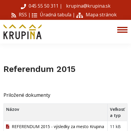
045 55 50 311
|
krupina@krupina.sk
RSS |
Úradná tabuľa
|
Mapa stránok
Referendum 2015
Priložené dokumenty
Názov
Veľkosť
a typ
REFERENDUM 2015 - výsledky za mesto Krupina
11 kB