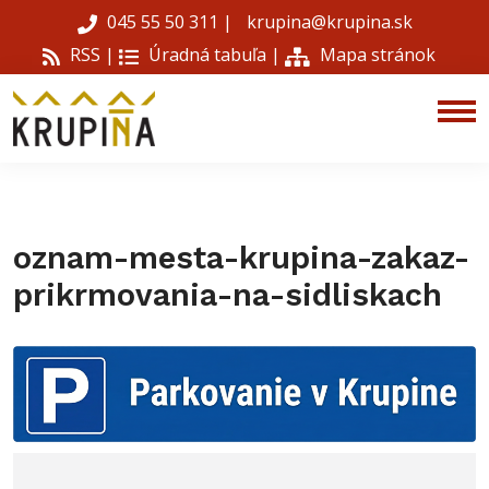
045 55 50 311
|
krupina@krupina.sk
RSS |
Úradná tabuľa
|
Mapa stránok
oznam-mesta-krupina-zakaz-
prikrmovania-na-sidliskach