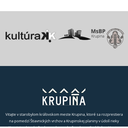
Vitajte v starobylom kráľovskom meste Krupina, ktoré sa rozprestiera
na pomedzí Štiavnických vrchov a Krupinskej planiny v údolí rieky
Krupinica, ktorá už od praveku ovplyvňovala vznik sídiel na Honte.